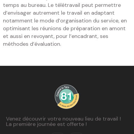
temps au bureau. Le télétravail peut permettre
d’envisager autrement le travail en adaptant
notamment le mode d’organisation du service, en
optimisant les réunions de préparation en amont
et aussi en revoyant, pour l’encadrant, ses
méthodes d’évaluation.
Venez découvrir votre nouveau lieu de travail !
La première journée est offerte !