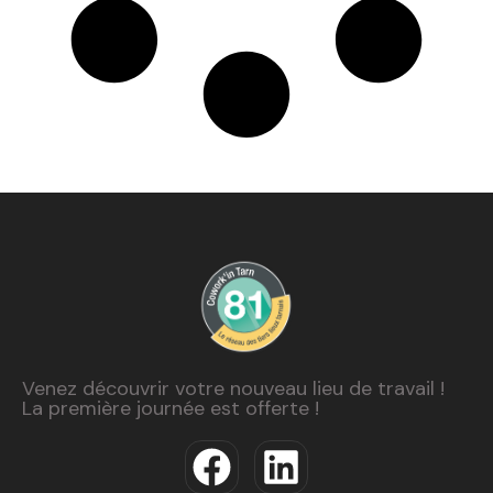
Venez découvrir votre nouveau lieu de travail !
La première journée est offerte !