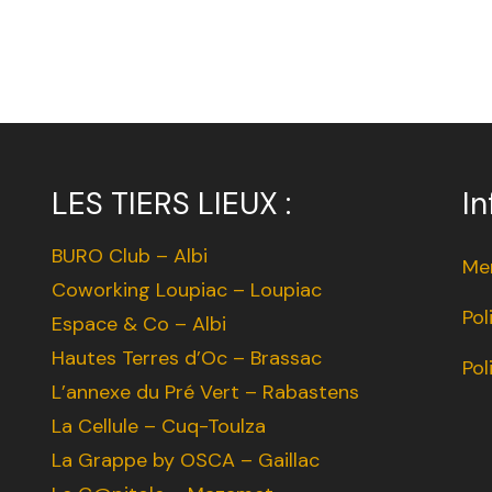
LES TIERS LIEUX :
In
BURO Club – Albi
Men
Coworking Loupiac – Loupiac
Pol
Espace & Co – Albi
Hautes Terres d’Oc – Brassac
Pol
L’annexe du Pré Vert – Rabastens
La Cellule – Cuq-Toulza
La Grappe by OSCA – Gaillac