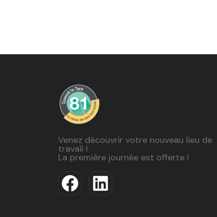
Venez découvrir votre nouveau lieu de
travail !
La première journée est offerte !