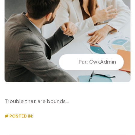
Par: CwkAdmin
Trouble that are bounds…
# POSTED IN: